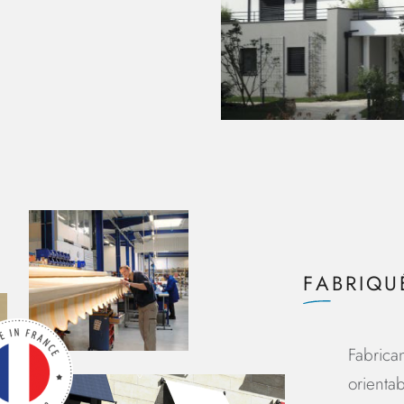
FABRIQU
Fabrican
orienta