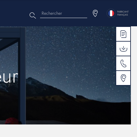
Rechercher
Menu
FABRICANT
FRANÇAIS
top
eur