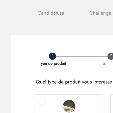
Candidature
Challenge 
1
2
Actuel
Type de produit
Gamm
Quel type de produit vous intéresse