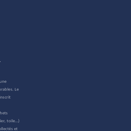
T
 une
rables. Le
nscrit
hets
er, toile…)
llectés et