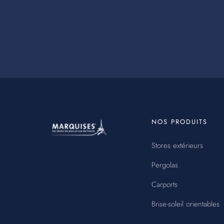
MENU
NOS PRODUITS
PIED
DE
Stores extérieurs
PAGE
Pergolas
Carports
Brise-soleil orientables