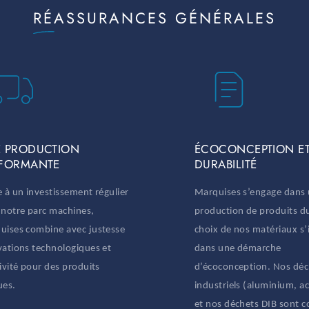
RÉASSURANCES GÉNÉRALES
 PRODUCTION
ÉCOCONCEPTION E
FORMANTE
DURABILITÉ
 à un investissement régulier
Marquises s’engage dans
 notre parc machines,
production de produits du
uises combine avec justesse
choix de nos matériaux s’i
vations technologiques et
dans une démarche
ivité pour des produits
d’écoconception. Nos déc
ues.
industriels (aluminium, aci
et nos déchets DIB sont co