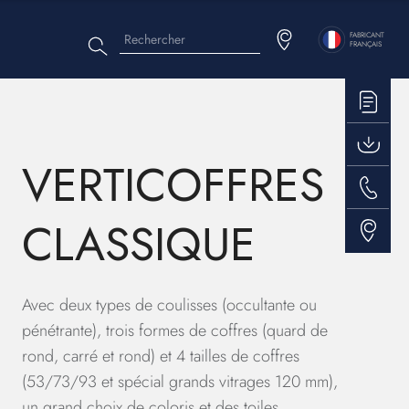
Rechercher
Menu
FABRICANT
FRANÇAIS
top
VERTICOFFRES
CLASSIQUE
Avec deux types de coulisses (occultante ou
pénétrante), trois formes de coffres (quard de
rond, carré et rond) et 4 tailles de coffres
(53/73/93 et spécial grands vitrages 120 mm),
un grand choix de coloris et des toiles